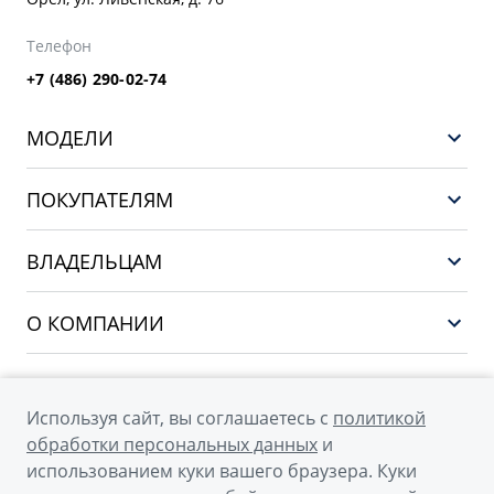
Телефон
+7 (486) 290-02-74
МОДЕЛИ
GEELY EX5 EM-i
ПОКУПАТЕЛЯМ
НОВЫЙ COOLRAY
Выбор и покупка
EX5
ВЛАДЕЛЬЦАМ
Финансы и услуги
PREFACE
Сервис
О КОМПАНИИ
CITYRAY
Поддержка
О бренде GEELY
ATLAS
О дилерском центре
OKAVANGO
Используя сайт, вы соглашаетесь с
политикой
Мы в соцсетях
Новости
обработки персональных данных
и
MONJARO
использованием куки вашего браузера. Куки
Наша команда
Архивные модели