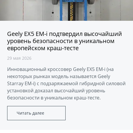
Аксессуары
Советы по эксплуатации
Зарядные устройства
Спецпредложения
OKAVANGO
MONJARO
ФИНАНСЫ И УСЛУГИ
ПОДДЕРЖКА
Geely EX5 EM-i подтвердил высочайший
от 3 429 990 ₽*
от 4 349 990 ₽*
уровень безопасности в уникальном
Автокредит
Помощь на дорогах
европейском краш-тесте
Расчет КАСКО
Гарантия Geely
29 мая 2026
PREFACE
GEELY EX5
Страхование
Сервисная книжка
Инновационный кроссовер Geely EX5 EM-i (на
от 3 079 990 ₽*
от 3 769 990 ₽*
некоторых рынках модель называется Geely
GEELY Лизинг
Вопросы и ответы
Starray EM-i) с подзаряжаемой гибридной силовой
установкой доказал высочайший уровень
безопасности в уникальном краш-тесте.
Читать далее