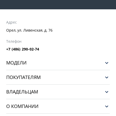
Адрес
Орел, ул. Ливенская, д. 76
Телефон
+7 (486) 290-02-74
МОДЕЛИ
GEELY EX5 ГИБРИД
ПОКУПАТЕЛЯМ
НОВЫЙ COOLRAY
Выбор и покупка
EX5
ВЛАДЕЛЬЦАМ
Финансы и услуги
PREFACE
Сервис
О КОМПАНИИ
CITYRAY
Поддержка