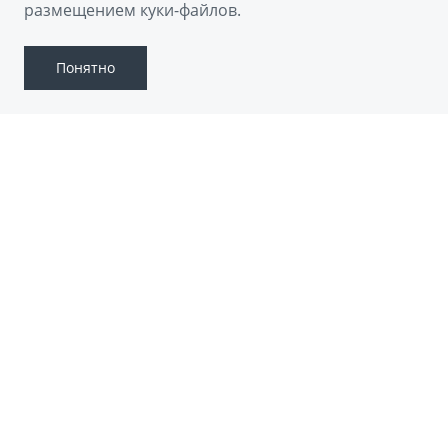
Скачать брошюру
размещением куки-файлов.
Понятно
GEELY PREFACE
Geely Preface — это элегантный седан
бизнес-класса, подчёркивающий статус
своего владельца. Его отличают
впечатляющий дизайн, просторный и
комфортабельный салон, а также отличные
динамические характеристики. Этот
автомобиль идеально подходит для деловых
людей, ценящих стиль и качество.