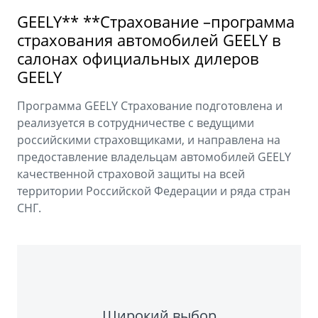
Аксессуары
Советы по эксплуатации
GEELY** **Страхование –программа
Зарядные устройства
Спецпредложения
страхования автомобилей GEELY в
салонах официальных дилеров
OKAVANGO
MONJARO
GEELY
ФИНАНСЫ И УСЛУГИ
ПОДДЕРЖКА
от 3 429 990 ₽*
от 4 349 990 ₽*
Автокредит
Помощь на дорогах
Программа GEELY Страхование подготовлена и
реализуется в сотрудничестве с ведущими
Расчет КАСКО
Гарантия Geely
российскими страховщиками, и направлена на
предоставление владельцам автомобилей GEELY
PREFACE
GEELY EX5
Страхование
Сервисная книжка
качественной страховой защиты на всей
от 3 079 990 ₽*
от 3 769 990 ₽*
территории Российской Федерации и ряда стран
GEELY Лизинг
Вопросы и ответы
СНГ.
Широкий выбор