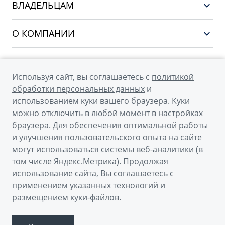
EX5
ВЛАДЕЛЬЦАМ
Финансы и услуги
PREFACE
Сервис
О КОМПАНИИ
CITYRAY
Поддержка
О бренде GEELY
ATLAS
О дилерском центре
OKAVANGO
Используя сайт, вы соглашаетесь с
политикой
Мы в соцсетях
Новости
обработки персональных данных
и
MONJARO
использованием куки вашего браузера. Куки
Наша команда
Архивные модели
можно отключить в любой момент в настройках
Правовая информация
браузера. Для обеспечения оптимальной работы
и улучшения пользовательского опыта на сайте
Контакты
© 2026
могут использоваться системы веб-аналитики (в
том числе Яндекс.Метрика). Продолжая
Официальный сайт Geely в России
использование сайта, Вы соглашаетесь с
Политика обработки персональных данных
применением указанных технологий и
размещением куки-файлов.
Правовая информация
Сделано в ПЕРКС