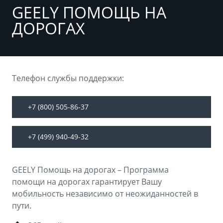
Аксессуары
Советы по эксплуатации
GEELY ПОМОЩЬ НА
ДОРОГАХ
Зарядные устройства
Спецпредложения
OKAVANGO
MONJARO
ФИНАНСЫ И УСЛУГИ
ПОДДЕРЖКА
от 3 429 990 ₽*
от 4 349 990 ₽*
Автокредит
Помощь на дорогах
Телефон службы поддержки:
Расчет КАСКО
Гарантия Geely
+7 (800) 505-86-37
PREFACE
GEELY EX5
Страхование
Сервисная книжка
от 3 079 990 ₽*
от 3 769 990 ₽*
+7 (499) 940-49-32
GEELY Лизинг
Вопросы и ответы
GEELY Помощь на дорогах – Программа
помощи на дорогах гарантирует Вашу
мобильность независимо от неожиданностей в
пути.