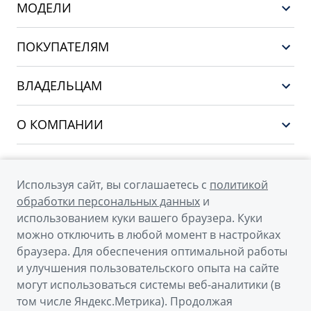
МОДЕЛИ
GEELY EX5 ГИБРИД
ПОКУПАТЕЛЯМ
НОВЫЙ COOLRAY
Выбор и покупка
EX5
ВЛАДЕЛЬЦАМ
Финансы и услуги
PREFACE
Сервис
О КОМПАНИИ
CITYRAY
Поддержка
О бренде GEELY
ATLAS
О дилерском центре
OKAVANGO
Используя сайт, вы соглашаетесь с
политикой
Мы в соцсетях
Новости
обработки персональных данных
и
MONJARO
использованием куки вашего браузера. Куки
Наша команда
Архивные модели
можно отключить в любой момент в настройках
Правовая информация
браузера. Для обеспечения оптимальной работы
и улучшения пользовательского опыта на сайте
Контакты
© 2026
могут использоваться системы веб-аналитики (в
том числе Яндекс.Метрика). Продолжая
Официальный сайт Geely в России