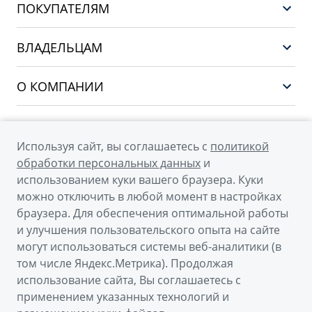
ПОКУПАТЕЛЯМ
НОВЫЙ COOLRAY
Выбор и покупка
EX5
ВЛАДЕЛЬЦАМ
Финансы и услуги
PREFACE
Сервис
О КОМПАНИИ
CITYRAY
Поддержка
О бренде GEELY
ATLAS
О дилерском центре
OKAVANGO
Используя сайт, вы соглашаетесь с
политикой
Мы в соцсетях
Новости
обработки персональных данных
и
MONJARO
использованием куки вашего браузера. Куки
Наша команда
Архивные модели
можно отключить в любой момент в настройках
Правовая информация
браузера. Для обеспечения оптимальной работы
и улучшения пользовательского опыта на сайте
Контакты
© 2026
могут использоваться системы веб-аналитики (в
том числе Яндекс.Метрика). Продолжая
Официальный сайт Geely в России
использование сайта, Вы соглашаетесь с
Политика обработки персональных данных
применением указанных технологий и