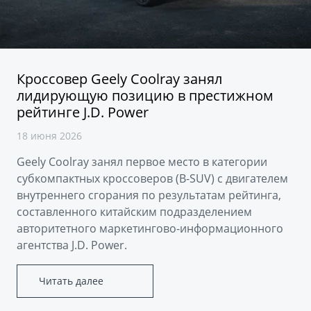
Аксессуары
Советы по эксплуатации
Зарядные устройства
Спецпредложения
OKAVANGO
MONJARO
ФИНАНСЫ И УСЛУГИ
ПОДДЕРЖКА
Кроссовер Geely Coolray занял
от 3 429 990 ₽*
от 4 349 990 ₽*
лидирующую позицию в престижном
Автокредит
Помощь на дорогах
рейтинге J.D. Power
Расчет КАСКО
Гарантия Geely
18 июня 2026
PREFACE
GEELY EX5
Страхование
Сервисная книжка
Geely Coolray занял первое место в категории
от 3 079 990 ₽*
от 3 769 990 ₽*
субкомпактных кроссоверов (B-SUV) с двигателем
GEELY Лизинг
Вопросы и ответы
внутреннего сгорания по результатам рейтинга,
составленного китайским подразделением
авторитетного маркетингово-информационного
агентства J.D. Power.
Читать далее