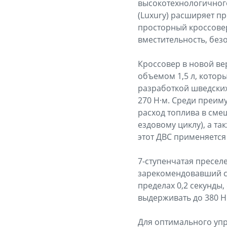
высокотехнологичного
(Luxury) расширяет п
просторный кроссовер
вместительность, без
Кроссовер в новой в
объемом 1,5 л, котор
разработкой шведских
270 Н·м. Среди преим
расход топлива в смеш
ездовому циклу), а та
этот ДВС применяется 
7-ступенчатая пресел
зарекомендовавший с
пределах 0,2 секунды
выдерживать до 380 Н
Для оптимального уп