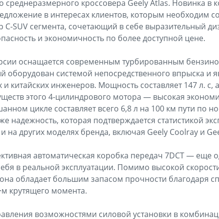
 среднеразмерного кроссовера Geely Atlas. Новинка в 
редложение в интересах клиентов, которым необходим 
 C-SUV сегмента, сочетающий в себе выразительный ди
опасность и экономичность по более доступной цене.
ерсии оснащается современным турбированным бензин
ый оборудован системой непосредственного впрыска и я
 и китайских инженеров. Мощность составляет 147 л. с,
уществ этого 4-цилиндрового мотора — высокая эконом
анном цикле составляет всего 6,8 л на 100 км пути по 
кже надежность, которая подтверждается статистикой экс
и на других моделях бренда, включая Geely Coolray и Geel
ективная автоматическая коробка передач 7DCT — еще о
ебя в реальной эксплуатации. Помимо высокой скорост
, она обладает большим запасом прочности благодаря с
·м крутящего момента.
равления возможностями силовой установки в комбинац