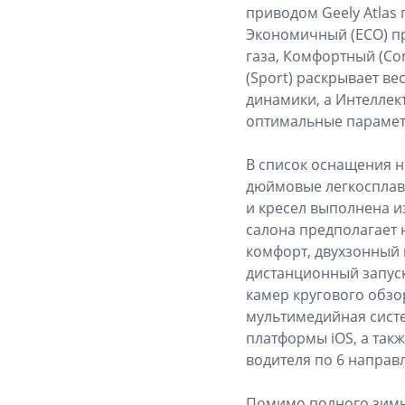
приводом Geely Atla
Экономичный (ECO) пр
газа, Комфортный (Co
(Sport) раскрывает в
динамики, а Интеллект
оптимальные параметр
В список оснащения н
дюймовые легкосплав
и кресел выполнена и
салона предполагает
комфорт, двухзонный 
дистанционный запуск
камер кругового обзор
мультимедийная систе
платформы iOS, а так
водителя по 6 направ
Помимо полного зимне