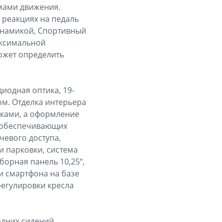
мами движения.
 реакциях на педаль
инамикой, Спортивный
аксимальной
может определить
иодная оптика, 19-
м. Отделка интерьера
вками, а оформление
, обеспечивающих
чевого доступа,
и парковки, система
борная панель 10,25“,
и смартфона на базе
регулировки кресла
адних сидений,