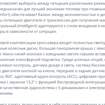
s позволяет выбирать между четырьмя различными режи
едназначен для лучшей экономии топлива при плавных
mfort) обеспечивает баланс между экономичностью и д
есь потенциал двигателя и трансмиссии для получения м
уальный (Intelligent) адаптируется к стилю вождения и 
ы в зависимости от ситуации.
овой комплектации кроссовера входит полностью светод
ные колесные диски, большая панорамная крыша с люко
з темно-синей экокожи с изящными светло-серыми вста
 наличие атмосферной подсветки. Среди штатных опций
климат-контроль, датчики дождя и света, система бесклю
 двигателя кнопкой на ключе, передние и задние датчик
а 360°, адаптивный круиз-контроль (ACC), цифровая при
ма с экраном 13,2” с функцией беспроводной интеграци
же качественная аудиосистема с 6 динамиками и электро
лениям.
го пакета, включающего в себя подогрев передних и з