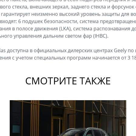
вого стекла, внешних зеркал, заднего стекла и форсунок 
гарантирует неизменно высокий уровень защиты для во
входят: 6 подушек безопасности, система предотвращен
ания в полосе движения (LKA), система распознавания до
ьного управления дальним светом фар (IHBC).
las доступна в официальных дилерских центрах Geely по 
ения с учетом специальных программ начинается от 3 18
СМОТРИТЕ ТАКЖЕ