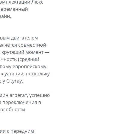
комплектации Люкс
современный
зайн,
овым двигателем
вляется совместной
 а крутящий момент —
ичность (средний
новому европейскому
плуатации, поскольку
y Cityray.
дин агрегат, успешно
и переключения в
пособности
ии с передним