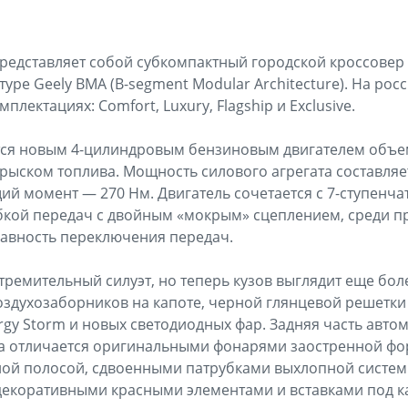
представляет собой субкомпактный городской кроссовер 
уре Geely BMA (B-segment Modular Architecture). На ро
плектациях: Comfort, Luxury, Flagship и Exclusive.
ся новым 4-цилиндровым бензиновым двигателем объем
ском топлива. Мощность силового агрегата составляет 1
й момент — 270 Нм. Двигатель сочетается с 7-ступенча
бкой передач с двойным «мокрым» сцеплением, среди п
лавность переключения передач.
тремительный силуэт, но теперь кузов выглядит еще бол
оздухозаборников на капоте, черной глянцевой решетки
gy Storm и новых светодиодных фар. Задняя часть авто
на отличается оригинальными фонарями заостренной ф
ной полосой, сдвоенными патрубками выхлопной систем
декоративными красными элементами и вставками под к