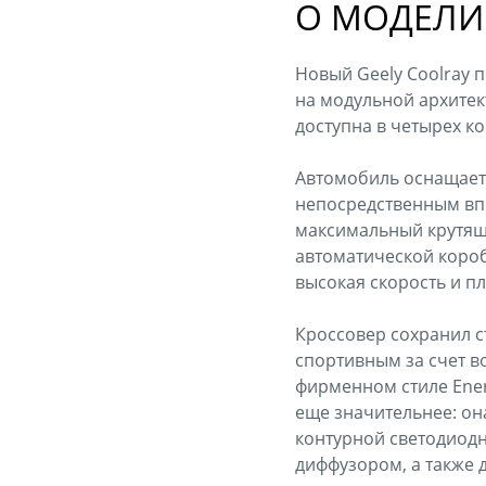
О МОДЕЛИ
Новый Geely Coolray 
на модульной архитект
доступна в четырех ком
Автомобиль оснащает
непосредственным впры
максимальный крутящи
автоматической коро
высокая скорость и п
Кроссовер сохранил с
спортивным за счет в
фирменном стиле Ener
еще значительнее: о
контурной светодиод
диффузором, а также 