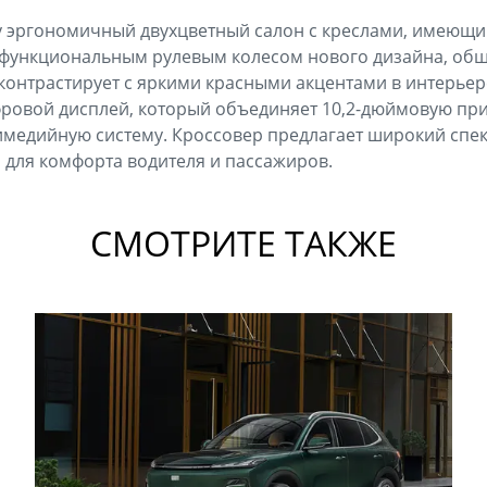
ay эргономичный двухцветный салон с креслами, имеющ
тифункциональным рулевым колесом нового дизайна, об
контрастирует с яркими красными акцентами в интерьер
ровой дисплей, который объединяет 10,2-дюймовую пр
медийную систему. Кроссовер предлагает широкий спек
 для комфорта водителя и пассажиров.
СМОТРИТЕ ТАКЖЕ