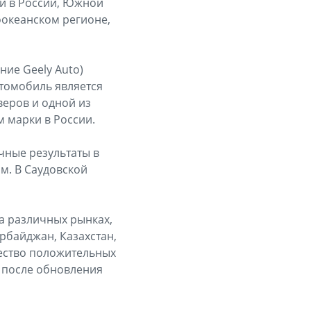
ей в России, Южной
оокеанском регионе,
ние Geely Auto)
втомобиль является
еров и одной из
 марки в России.
чные результаты в
м. В Саудовской
на различных рынках,
ербайджан, Казахстан,
жество положительных
 после обновления