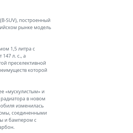
(B-SUV), построенный
ссийском рынке модель
ом 1,5 литра с
47 л. с., а
той преселективной
реимуществ которой
ее «мускулистым» и
 радиатора в новом
мобиля изменилась
ормы, соединенными
ы и бампером с
арбон.