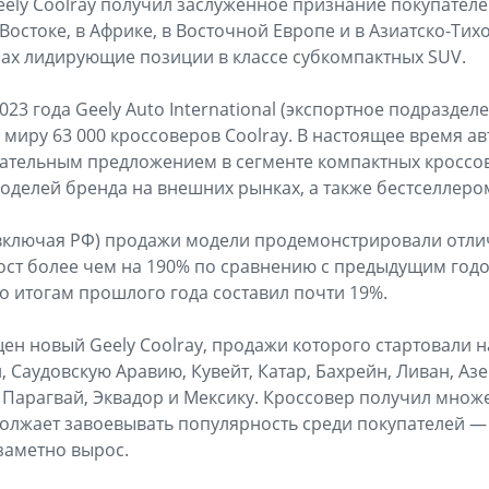
eely Coolray получил заслуженное признание покупател
Востоке, в Африке, в Восточной Европе и в Азиатско-Тих
нах лидирующие позиции в классе субкомпактных SUV.
023 года Geely Auto International (экспортное подразделе
 миру 63 000 кроссоверов Coolray. В настоящее время а
ательным предложением в сегменте компактных кроссов
делей бренда на внешних рынках, а также бестселлером
(включая РФ) продажи модели продемонстрировали отли
 рост более чем на 190% по сравнению с предыдущим годо
о итогам прошлого года составил почти 19%.
щен новый Geely Coolray, продажи которого стартовали 
 Саудовскую Аравию, Кувейт, Катар, Бахрейн, Ливан, Аз
 Парагвай, Эквадор и Мексику. Кроссовер получил мно
олжает завоевывать популярность среди покупателей —
заметно вырос.