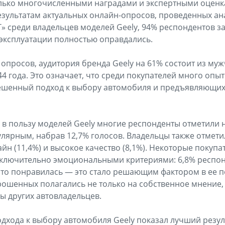
олько многочисленными наградами и экспертными оценк
езультатам актуальных онлайн-опросов, проведенных а
» среди владельцев моделей Geely, 94% респондентов за
эксплуатации полностью оправдались.
 опросов, аудитория бренда Geely на 61% состоит из муж
4 года. Это означает, что среди покупателей много опы
шенный подход к выбору автомобиля и предъявляющих 
в пользу моделей Geely многие респонденты отметили 
улярным, набрав 12,7% голосов. Владельцы также отмети
йн (11,4%) и высокое качество (8,1%). Некоторые покупа
сключительно эмоциональными критериями: 6,8% респон
сто понравилась — это стало решающим фактором в ее п
прошенных полагались не только на собственное мнение, 
 других автовладельцев.
одхода к выбору автомобиля Geely показал лучший резул