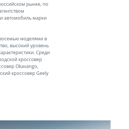
российском рынке, по
агентством
ти автомобиль марки
 восемью моделями в
тво, высокий уровень
арактеристики. Среди
ородской кроссовер
ссовер Okavango,
ский кроссовер Geely