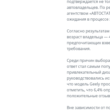
подтверждается не т
автовладельцев. По р
агентством «АВТОСТАТ
ожидания в процессе 
Согласно результатам
возраст владельца — 4
предпочитающих взве
требования.
Среди причин выбора 
ответ стал самым поп
привлекательный диза
руководствовались и
что модель Geely про
отметить, что 6,4% о
положительные отзывы
Вне зависимости от п